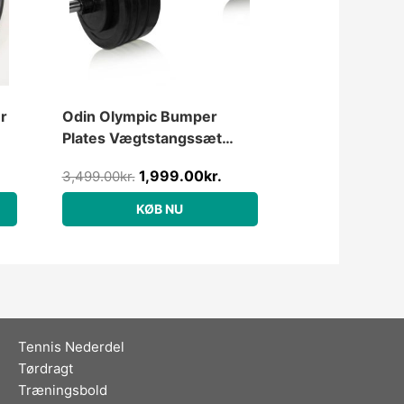
r
Odin Olympic Bumper
Plates Vægtstangssæt
50kg
1,999.00
kr.
3,499.00
kr.
KØB NU
Tennis Nederdel
Tørdragt
Træningsbold