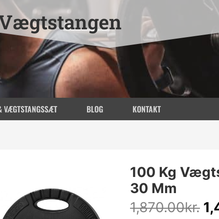
Vægtstangen
& VÆGTSTANGSSÆT
BLOG
KONTAKT
D
100 Kg Vægt
op
30 Mm
pr
va
1,870.00
kr.
1,
1,