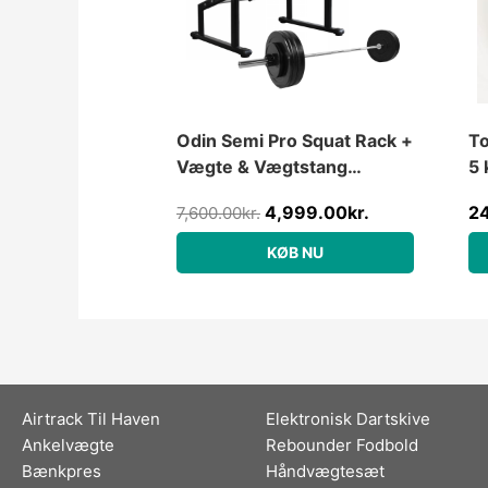
Odin Semi Pro Squat Rack +
To
Vægte & Vægtstang
5 
(100kg)
4,999.00
kr.
2
7,600.00
kr.
KØB NU
Airtrack Til Haven
Elektronisk Dartskive
Ankelvægte
Rebounder Fodbold
Bænkpres
Håndvægtesæt