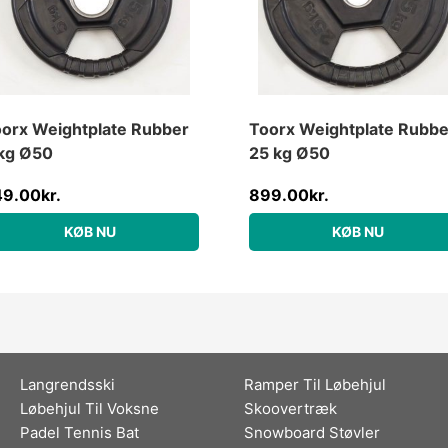
orx Weightplate Rubber
Toorx Weightplate Rubbe
kg Ø50
25 kg Ø50
49.00
kr.
899.00
kr.
KØB NU
KØB NU
Langrendsski
Ramper Til Løbehjul
Løbehjul Til Voksne
Skoovertræk
Padel Tennis Bat
Snowboard Støvler