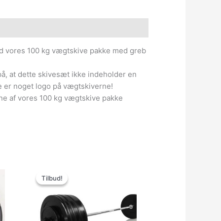
e information
d vores 100 kg vægtskive pakke med greb
 at dette skivesæt ikke indeholder en
e er noget logo på vægtskiverne!
ne af vores 100 kg vægtskive pakke
Den
Den
oprindelige
aktuelle
Tilbud!
Tilbud!
pris
pris
var:
er:
3,499.00kr..
1,999.00kr..