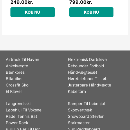
249.00
kr.
799.00
kr.
KØB NU
KØB NU
Airtrack Til Haven
Elektronisk Dartskive
Ankelvægte
Rebounder Fodbold
Bænkpres
Håndvægtesæt
Billardkø
Høretelefoner Til Løb
Crossfit Sko
Justerbare Håndvægte
El Klaver
Kabeltårn
Langrendsski
Ramper Til Løbehjul
Løbehjul Til Voksne
Skoovertræk
Padel Tennis Bat
Snowboard Støvler
Power Rack
Stairmaster
Pull Up Bar Til Dør
Sup Paddleboard