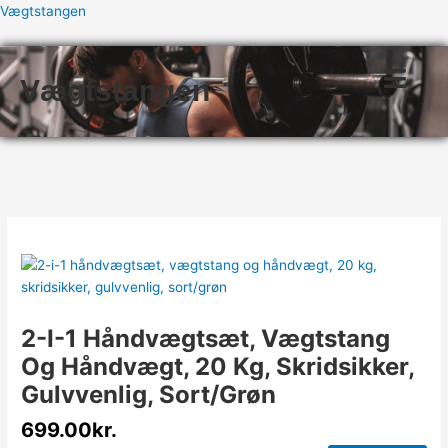
Gå
Vægtstangen
til
indholdet
Vægtstangen
2-I-1 Håndvægtsæt, Vægtstang
Og Håndvægt, 20 Kg, Skridsikker,
Gulvvenlig, Sort/grøn
699.00
kr.