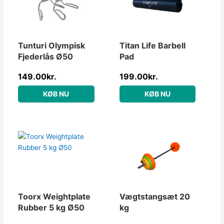
Tunturi Olympisk
Titan Life Barbell
Fjederlås Ø50
Pad
149.00
kr.
199.00
kr.
KØB NU
KØB NU
Toorx Weightplate
Vægtstangsæt 20
Rubber 5 kg Ø50
kg