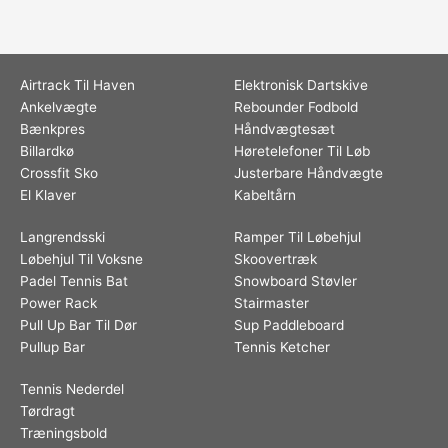
Airtrack Til Haven
Elektronisk Dartskive
Ankelvægte
Rebounder Fodbold
Bænkpres
Håndvægtesæt
Billardkø
Høretelefoner Til Løb
Crossfit Sko
Justerbare Håndvægte
El Klaver
Kabeltårn
Langrendsski
Ramper Til Løbehjul
Løbehjul Til Voksne
Skoovertræk
Padel Tennis Bat
Snowboard Støvler
Power Rack
Stairmaster
Pull Up Bar Til Dør
Sup Paddleboard
Pullup Bar
Tennis Ketcher
Tennis Nederdel
Tørdragt
Træningsbold