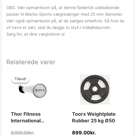
OBS: Vær opmærksom på, at denne fjederluk udelukkende
passer til Marbo-Sports vægtstænger med 25 mm diameter.
Vær også opmærksom på, at de sælges enkeltvis. Så hvis du
vil have et sæt, skal du lægge to styk i indkøbskurven.
Sørg for, at dine vægtskiver si
Relaterede varer
Den
Den
oprindelige
aktuelle
Tilbud!
Tilbud!
pris
pris
var:
er:
6,000.00kr..
4,999.00kr..
Thor Fitness
Toorx Weightplate
International
Rubber 25 kg Ø50
Competition
899.00
kr.
6,000.00
kr.
Vægtstang 20kg /