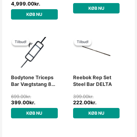
4,999.00
kr.
220cm (750kg)
KØB NU
KØB NU
Den
Den
Den
Den
oprindelige
aktuelle
oprindelige
aktuelle
Tilbud!
Tilbud!
Tilbud!
Tilbud!
pris
pris
pris
pris
var:
er:
var:
er:
699.00kr..
399.00kr..
399.00kr..
222.00kr..
Bodytone Triceps
Reebok Rep Set
Bar Vægtstang 85
Steel Bar DELTA
cm, 28mm
699.00
kr.
399.00
kr.
399.00
kr.
222.00
kr.
KØB NU
KØB NU