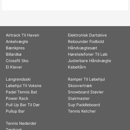
Airtrack Til Haven
Elektronisk Dartskive
Ankelvægte
Rebounder Fodbold
Bænkpres
Håndvægtesæt
Billardkø
Høretelefoner Til Løb
Crossfit Sko
Justerbare Håndvægte
El Klaver
Kabeltårn
Langrendsski
Ramper Til Løbehjul
Løbehjul Til Voksne
Skoovertræk
Padel Tennis Bat
Snowboard Støvler
Power Rack
Stairmaster
Pull Up Bar Til Dør
Sup Paddleboard
Pullup Bar
Tennis Ketcher
Tennis Nederdel
Tørdragt