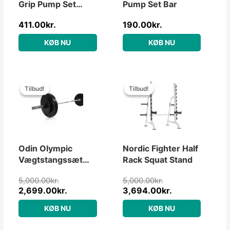
Grip Pump Set
Pump Set Bar
20kg
411.00
kr.
190.00
kr.
KØB NU
KØB NU
Den
Den
Den
Den
oprindelige
aktuelle
oprindelige
aktuelle
Tilbud!
Tilbud!
Tilbud!
Tilbud!
pris
pris
pris
pris
var:
er:
var:
er:
5,000.00kr..
2,699.00kr..
5,000.00kr..
3,694.00kr..
Odin Olympic
Nordic Fighter Half
Vægtstangssæt
Rack Squat Stand
PAKKETILBUD
5,000.00
kr.
5,000.00
kr.
55kg
2,699.00
kr.
3,694.00
kr.
KØB NU
KØB NU