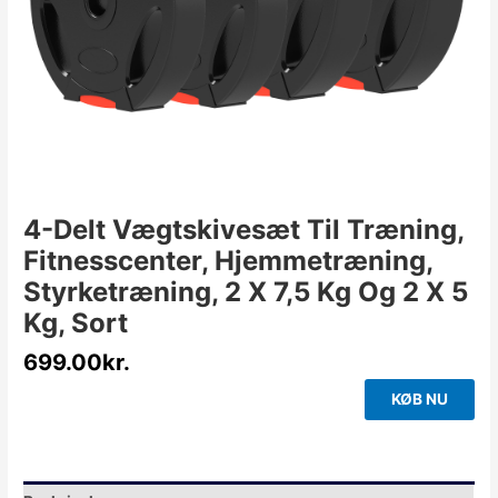
4-Delt Vægtskivesæt Til Træning,
Fitnesscenter, Hjemmetræning,
Styrketræning, 2 X 7,5 Kg Og 2 X 5
Kg, Sort
699.00
kr.
KØB NU