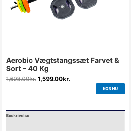
Aerobic Vægtstangssæt Farvet &
Sort – 40 Kg
1,698.00
kr.
1,599.00
kr.
KØB NU
Beskrivelse
Yderligere information