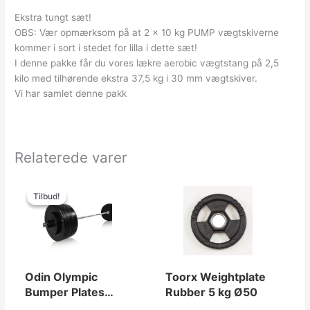
Ekstra tungt sæt!
OBS: Vær opmærksom på at 2 x 10 kg PUMP vægtskiverne
kommer i sort i stedet for lilla i dette sæt!
I denne pakke får du vores lækre aerobic vægtstang på 2,5
kilo med tilhørende ekstra 37,5 kg i 30 mm vægtskiver.
Vi har samlet denne pakk
Relaterede varer
Den
Den
oprindelige
aktuelle
Tilbud!
Tilbud!
pris
pris
var:
er:
3,499.00kr..
1,999.00kr..
Odin Olympic
Toorx Weightplate
Bumper Plates
Rubber 5 kg Ø50
Vægtstangssæt