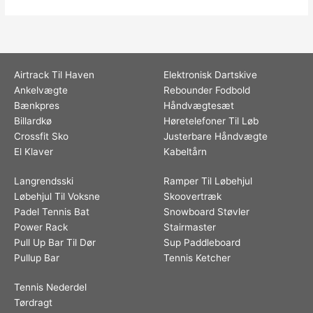
Airtrack Til Haven
Elektronisk Dartskive
Ankelvægte
Rebounder Fodbold
Bænkpres
Håndvægtesæt
Billardkø
Høretelefoner Til Løb
Crossfit Sko
Justerbare Håndvægte
El Klaver
Kabeltårn
Langrendsski
Ramper Til Løbehjul
Løbehjul Til Voksne
Skoovertræk
Padel Tennis Bat
Snowboard Støvler
Power Rack
Stairmaster
Pull Up Bar Til Dør
Sup Paddleboard
Pullup Bar
Tennis Ketcher
Tennis Nederdel
Tørdragt