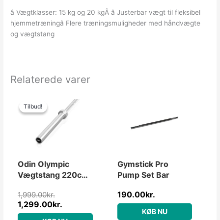
â Vægtklasser: 15 kg og 20 kgÂ â Justerbar vægt til fleksibel
hjemmetræningâ Flere træningsmuligheder med håndvægte
og vægtstang
Relaterede varer
Den
Den
oprindelige
aktuelle
Tilbud!
Tilbud!
pris
pris
var:
er:
1,999.00kr..
1,299.00kr..
Odin Olympic
Gymstick Pro
Vægtstang 220cm,
Pump Set Bar
20kg, 50mm
190.00
kr.
1,999.00
kr.
1,299.00
kr.
KØB NU