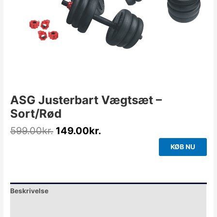
ASG Justerbart Vægtsæt –
Sort/Rød
599.00
kr.
149.00
kr.
KØB NU
Beskrivelse
Yderligere information