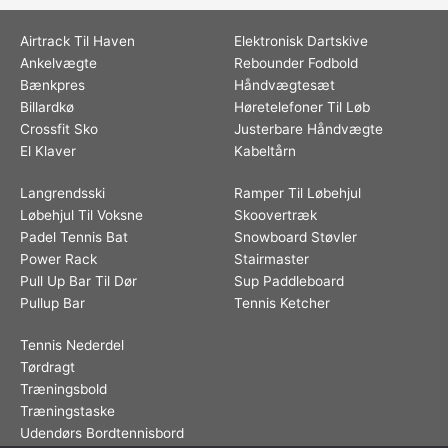
Airtrack Til Haven
Elektronisk Dartskive
Ankelvægte
Rebounder Fodbold
Bænkpres
Håndvægtesæt
Billardkø
Høretelefoner Til Løb
Crossfit Sko
Justerbare Håndvægte
El Klaver
Kabeltårn
Langrendsski
Ramper Til Løbehjul
Løbehjul Til Voksne
Skoovertræk
Padel Tennis Bat
Snowboard Støvler
Power Rack
Stairmaster
Pull Up Bar Til Dør
Sup Paddleboard
Pullup Bar
Tennis Ketcher
Tennis Nederdel
Tørdragt
Træningsbold
Træningstaske
Udendørs Bordtennisbord