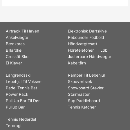
Airtrack Til Haven
Elektronisk Dartskive
Ankelvægte
Rebounder Fodbold
Bænkpres
Håndvægtesæt
Billardkø
Høretelefoner Til Løb
Crossfit Sko
Justerbare Håndvægte
El Klaver
Kabeltårn
Langrendsski
Ramper Til Løbehjul
Løbehjul Til Voksne
Skoovertræk
Padel Tennis Bat
Snowboard Støvler
Power Rack
Stairmaster
Pull Up Bar Til Dør
Sup Paddleboard
Pullup Bar
Tennis Ketcher
Tennis Nederdel
Tørdragt