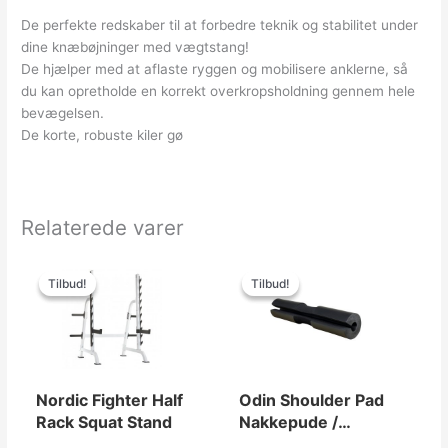
De perfekte redskaber til at forbedre teknik og stabilitet under
dine knæbøjninger med vægtstang!
De hjælper med at aflaste ryggen og mobilisere anklerne, så
du kan opretholde en korrekt overkropsholdning gennem hele
bevægelsen.
De korte, robuste kiler gø
Relaterede varer
Den
Den
Den
Den
oprindelige
aktuelle
oprindelige
aktuelle
Tilbud!
Tilbud!
Tilbud!
Tilbud!
pris
pris
pris
pris
var:
er:
var:
er:
5,000.00kr..
3,694.00kr..
149.00kr..
139.00kr..
Nordic Fighter Half
Odin Shoulder Pad
Rack Squat Stand
Nakkepude /
Skulderpude til