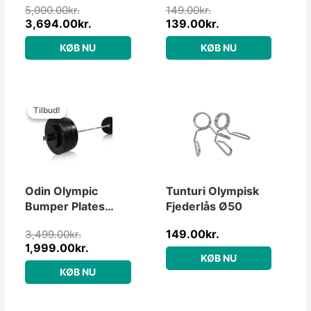
5,000.00
kr.
149.00
kr.
Vægtstang
3,694.00
kr.
139.00
kr.
KØB NU
KØB NU
Den
Den
oprindelige
aktuelle
Tilbud!
Tilbud!
pris
pris
var:
er:
3,499.00kr..
1,999.00kr..
Odin Olympic
Tunturi Olympisk
Bumper Plates
Fjederlås Ø50
Vægtstangssæt
149.00
kr.
3,499.00
kr.
50kg
1,999.00
kr.
KØB NU
KØB NU