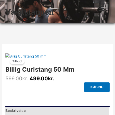
Gå
til
Vægtstangen
indholdet
Den
Den
oprindelige
aktuelle
Tilbud!
pris
pris
Billig Curlstang 50 Mm
var:
er:
599.00kr..
499.00kr..
599.00
kr.
499.00
kr.
KØB NU
Beskrivelse