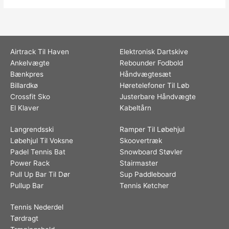
Airtrack Til Haven
Elektronisk Dartskive
Ankelvægte
Rebounder Fodbold
Bænkpres
Håndvægtesæt
Billardkø
Høretelefoner Til Løb
Crossfit Sko
Justerbare Håndvægte
El Klaver
Kabeltårn
Langrendsski
Ramper Til Løbehjul
Løbehjul Til Voksne
Skoovertræk
Padel Tennis Bat
Snowboard Støvler
Power Rack
Stairmaster
Pull Up Bar Til Dør
Sup Paddleboard
Pullup Bar
Tennis Ketcher
Tennis Nederdel
Tørdragt