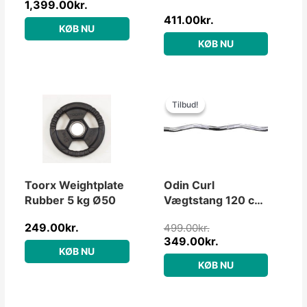
1,399.00
kr.
20kg
411.00
kr.
KØB NU
KØB NU
Den
Den
oprindelige
aktuelle
Tilbud!
Tilbud!
pris
pris
var:
er:
499.00kr..
349.00kr..
Toorx Weightplate
Odin Curl
Rubber 5 kg Ø50
Vægtstang 120 cm,
30mm
249.00
kr.
499.00
kr.
349.00
kr.
KØB NU
KØB NU