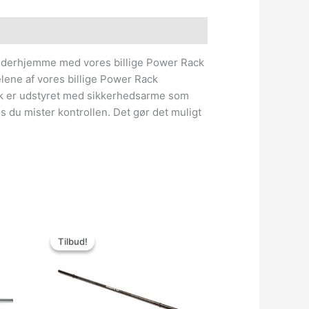
e information
g derhjemme med vores billige Power Rack
lene af vores billige Power Rack
ck er udstyret med sikkerhedsarme som
 du mister kontrollen. Det gør det muligt
n
Den
Den
uelle
oprindelige
aktuelle
Tilbud!
Tilbud!
s
pris
pris
var:
er:
499.00kr..
399.00kr..
222.00kr..