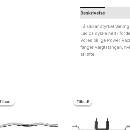
Beskrivelse
Yderliger
Få sikker styrketrænin
Lad os dykke ned i forde
Vores billige Power Ra
fanger vægtstangen, hvis
at løfte
Den
Den
Den
De
oprindelige
aktuelle
oprindelige
akt
Tilbud!
Tilbud!
Tilbud!
Tilbud!
pris
pris
pris
pri
var:
er:
var:
er:
499.00kr..
349.00kr..
3,999.00kr..
1,