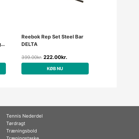
Reebok Rep Set Steel Bar
,
DELTA
222.00
kr.
399.00
kr.
KØB NU
Tennis Nederdel
Tørdragt
Træningsbold
Træningstaske