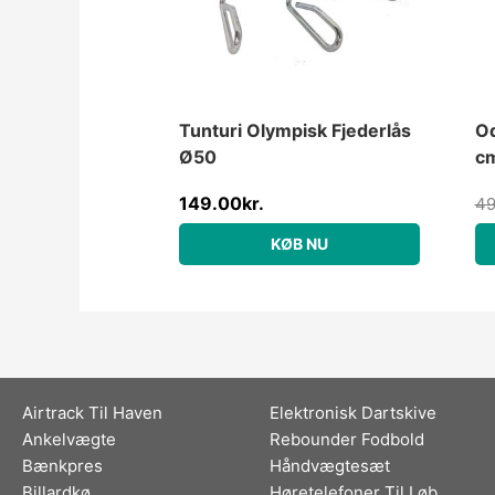
Tunturi Olympisk Fjederlås
Od
Ø50
c
149.00
kr.
49
KØB NU
Airtrack Til Haven
Elektronisk Dartskive
Ankelvægte
Rebounder Fodbold
Bænkpres
Håndvægtesæt
Billardkø
Høretelefoner Til Løb