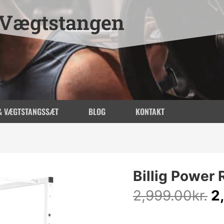
Vægtstangen
& VÆGTSTANGSSÆT
BLOG
KONTAKT
D
Billig Power 
o
2,999.00
kr.
2
pr
va
2