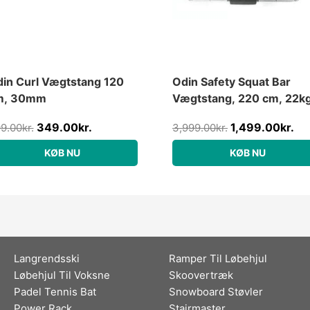
in Curl Vægtstang 120
Odin Safety Squat Bar
m, 30mm
Vægtstang, 220 cm, 22kg
50mm
349.00
kr.
1,499.00
kr.
9.00
kr.
3,999.00
kr.
KØB NU
KØB NU
Langrendsski
Ramper Til Løbehjul
Løbehjul Til Voksne
Skoovertræk
Padel Tennis Bat
Snowboard Støvler
Power Rack
Stairmaster