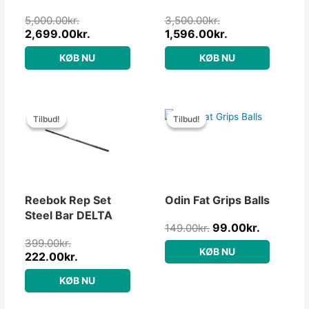
PAKKETILBUD
5,000.00
kr.
3,500.00
kr.
55kg
2,699.00
kr.
1,596.00
kr.
KØB NU
KØB NU
Den
Den
Den
Den
oprindelige
aktuelle
oprindelige
aktuelle
Tilbud!
Tilbud!
Tilbud!
Tilbud!
pris
pris
pris
pris
var:
er:
var:
er:
399.00kr..
222.00kr..
149.00kr..
99.00kr.
Reebok Rep Set
Odin Fat Grips Balls
Steel Bar DELTA
99.00
kr.
149.00
kr.
399.00
kr.
KØB NU
222.00
kr.
KØB NU