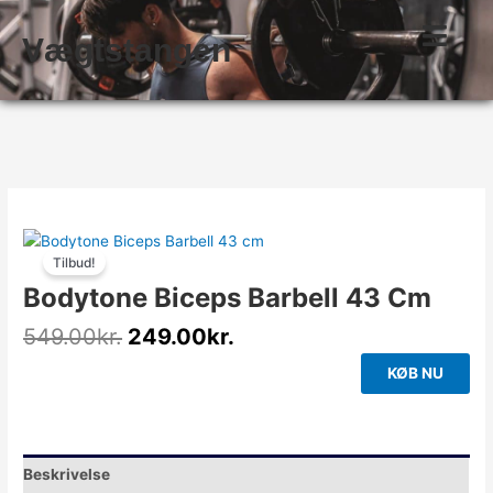
Gå
til
Vægtstangen
indholdet
Den
Den
oprindelige
aktuelle
Tilbud!
pris
pris
Bodytone Biceps Barbell 43 Cm
var:
er:
549.00kr..
249.00kr..
549.00
kr.
249.00
kr.
KØB NU
Beskrivelse