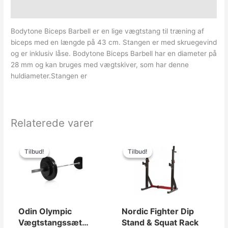
Yderligere information
Bodytone Biceps Barbell er en lige vægtstang til træning af
biceps med en længde på 43 cm. Stangen er med skruegevind
og er inklusiv låse. Bodytone Biceps Barbell har en diameter på
28 mm og kan bruges med vægtskiver, som har denne
huldiameter.Stangen er
Relaterede varer
Den
Den
Den
Den
oprindelige
aktuelle
oprindelige
aktuelle
Tilbud!
Tilbud!
Tilbud!
Tilbud!
pris
pris
pris
pris
var:
er:
var:
er:
5,000.00kr..
2,699.00kr..
3,500.00kr..
1,596.00kr..
Odin Olympic
Nordic Fighter Dip
Vægtstangssæt
Stand & Squat Rack