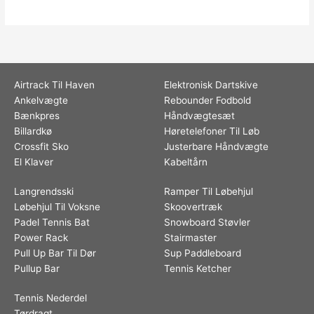
Airtrack Til Haven
Elektronisk Dartskive
Ankelvægte
Rebounder Fodbold
Bænkpres
Håndvægtesæt
Billardkø
Høretelefoner Til Løb
Crossfit Sko
Justerbare Håndvægte
El Klaver
Kabeltårn
Langrendsski
Ramper Til Løbehjul
Løbehjul Til Voksne
Skoovertræk
Padel Tennis Bat
Snowboard Støvler
Power Rack
Stairmaster
Pull Up Bar Til Dør
Sup Paddleboard
Pullup Bar
Tennis Ketcher
Tennis Nederdel
Tørdragt