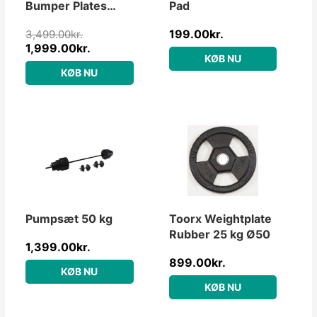
Bumper Plates
Pad
Vægtstangssæt
199.00
kr.
3,499.00
kr.
50kg
1,999.00
kr.
KØB NU
KØB NU
Pumpsæt 50 kg
Toorx Weightplate
Rubber 25 kg Ø50
1,399.00
kr.
899.00
kr.
KØB NU
KØB NU