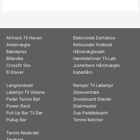
Airtrack Til Haven
Elektronisk Dartskive
Ankelvægte
Rebounder Fodbold
Bænkpres
Håndvægtesæt
Billardkø
Høretelefoner Til Løb
Crossfit Sko
Justerbare Håndvægte
El Klaver
Kabeltårn
Langrendsski
Ramper Til Løbehjul
Løbehjul Til Voksne
Skoovertræk
Padel Tennis Bat
Snowboard Støvler
Power Rack
Stairmaster
Pull Up Bar Til Dør
Sup Paddleboard
Pullup Bar
Tennis Ketcher
Tennis Nederdel
Tørdragt