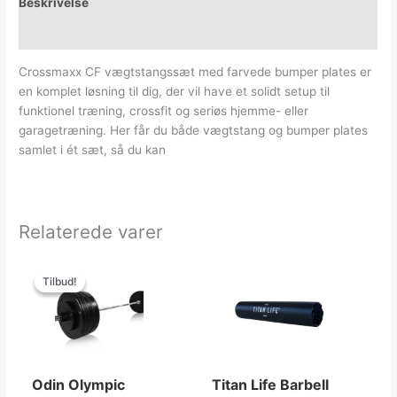
Beskrivelse
Yderligere information
Crossmaxx CF vægtstangssæt med farvede bumper plates er
en komplet løsning til dig, der vil have et solidt setup til
funktionel træning, crossfit og seriøs hjemme- eller
garagetræning. Her får du både vægtstang og bumper plates
samlet i ét sæt, så du kan
Relaterede varer
Den
Den
oprindelige
aktuelle
Tilbud!
Tilbud!
pris
pris
var:
er:
3,499.00kr..
1,999.00kr..
Odin Olympic
Titan Life Barbell