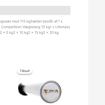
e information
ssæt med 115 kgSættet består af:1 x
Competition Vægtstang 15 kg1 x Lifemaxx
 x 5 kg2 x 10 kg2 x 15 kg2 x 20 kg
Den
Den
oprindelige
aktuelle
Tilbud!
Tilbud!
pris
pris
var:
er:
6,000.00kr..
4,999.00kr..