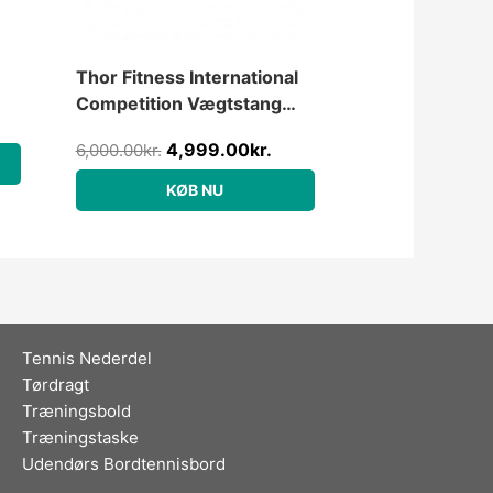
Thor Fitness International
Competition Vægtstang
20kg / 220cm (750kg)
4,999.00
kr.
6,000.00
kr.
KØB NU
Tennis Nederdel
Tørdragt
Træningsbold
Træningstaske
Udendørs Bordtennisbord