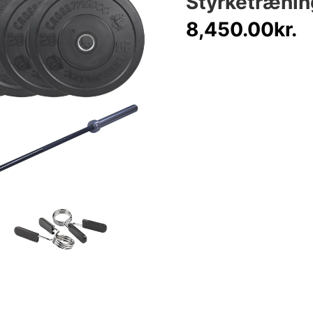
Styrketrænin
8,450.00
kr.