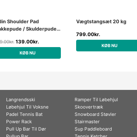
in Shoulder Pad
Vægtstangsæt 20 kg
kkepude / Skulderpude
799.00
kr.
l Vægtstang
139.00
kr.
9.00
kr.
KØB NU
KØB NU
Langrendsski
Ramper Til Løbehjul
Løbehjul Til Voksne
Skoovertræk
Padel Tennis Bat
Snowboard Støvler
Power Rack
Stairmaster
Pull Up Bar Til Dør
Sup Paddleboard
Pullup Bar
Tennis Ketcher