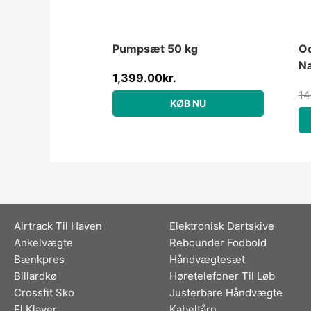
Pumpsæt 50 kg
Od
Na
1,399.00
kr.
ti
14
KØB NU
Airtrack Til Haven
Elektronisk Dartskive
Ankelvægte
Rebounder Fodbold
Bænkpres
Håndvægtesæt
Billardkø
Høretelefoner Til Løb
Crossfit Sko
Justerbare Håndvægte
El Klaver
Kabeltårn