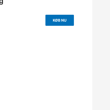
g
KØB NU