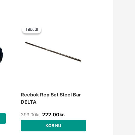
Den
Den
oprindelige
aktuelle
Tilbud!
Tilbud!
pris
pris
var:
er:
399.00kr..
222.00kr..
Reebok Rep Set Steel Bar
DELTA
222.00
kr.
399.00
kr.
KØB NU