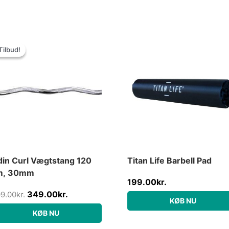
Den
Den
oprindelige
aktuelle
Tilbud!
Tilbud!
pris
pris
var:
er:
499.00kr..
349.00kr..
in Curl Vægtstang 120
Titan Life Barbell Pad
m, 30mm
199.00
kr.
349.00
kr.
9.00
kr.
KØB NU
KØB NU