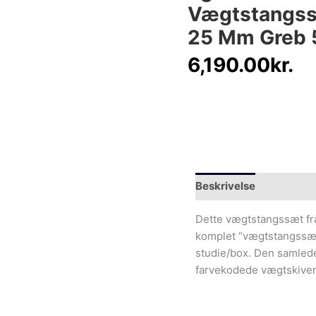
Vægtstangssæ
25 Mm Greb
6,190.00
kr.
Beskrivelse
Yderliger
Dette vægtstangssæt fra 
komplet “vægtstangssæt
studie/box. Den samlede
farvekodede vægtskiver 