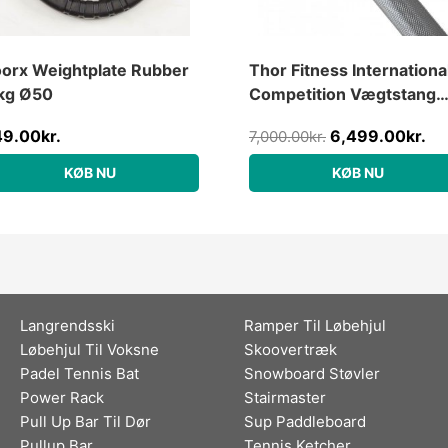
orx Weightplate Rubber
Thor Fitness Internationa
kg Ø50
Competition Vægtstang
15kg / 201cm
49.00
kr.
6,499.00
kr.
7,000.00
kr.
KØB NU
KØB NU
Langrendsski
Ramper Til Løbehjul
Løbehjul Til Voksne
Skoovertræk
Padel Tennis Bat
Snowboard Støvler
Power Rack
Stairmaster
Pull Up Bar Til Dør
Sup Paddleboard
Pullup Bar
Tennis Ketcher