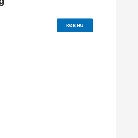
g
KØB NU