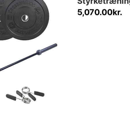
Styrketrænin
5,070.00
kr.