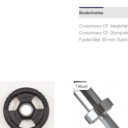
Beskrivelse
Yderliger
Crossmaxx CF Vægtstang
Crossmaxx CF Olympisk 
Fjederlåse 50 mm (Sæt)
Den
De
oprindelige
ak
Tilbud!
Tilbud!
pris
pri
var:
er:
7,000.00kr..
6,