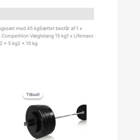
e information
ssæt med 45 kgSættet består af:1 x
Competition Vægtstang 15 kg1 x Lifemaxx
2 x 5 kg2 x 10 kg
n
Den
Den
tuelle
oprindelige
aktuelle
Tilbud!
Tilbud!
s
pris
pris
var:
er:
499.00kr..
3,499.00kr..
1,999.00kr..