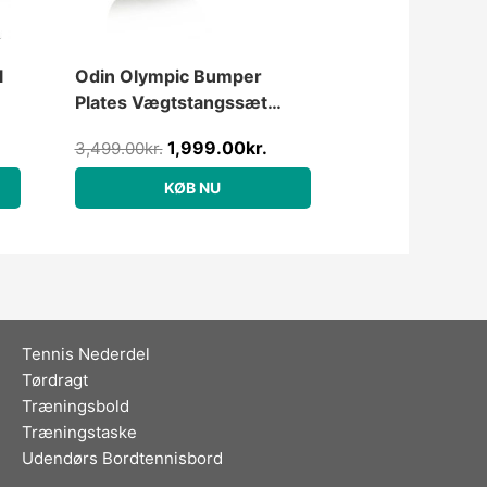
l
Odin Olympic Bumper
Plates Vægtstangssæt
50kg
1,999.00
kr.
3,499.00
kr.
KØB NU
Tennis Nederdel
Tørdragt
Træningsbold
Træningstaske
Udendørs Bordtennisbord