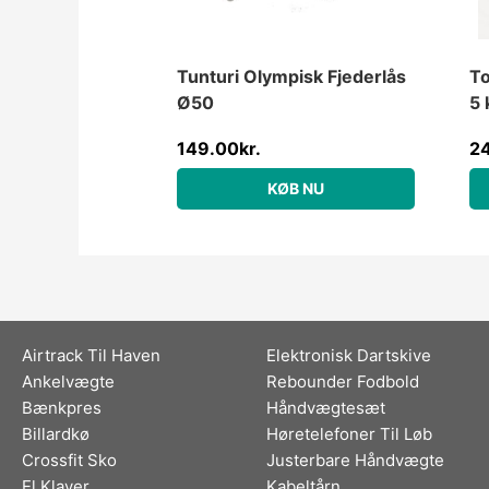
Tunturi Olympisk Fjederlås
To
Ø50
5 
149.00
kr.
2
KØB NU
Airtrack Til Haven
Elektronisk Dartskive
Ankelvægte
Rebounder Fodbold
Bænkpres
Håndvægtesæt
Billardkø
Høretelefoner Til Løb
Crossfit Sko
Justerbare Håndvægte
El Klaver
Kabeltårn