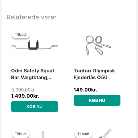
Relaterede varer
Den
Den
oprindelige
aktuelle
Tilbud!
Tilbud!
pris
pris
var:
er:
3,999.00kr..
1,499.00kr..
Odin Safety Squat
Tunturi Olympisk
Bar Vægtstang,
Fjederlås Ø50
220 cm, 22kg,
149.00
kr.
3,999.00
kr.
50mm
1,499.00
kr.
KØB NU
KØB NU
Den
Den
Den
Den
oprindelige
aktuelle
oprindelige
aktuelle
Tilbud!
Tilbud!
Tilbud!
Tilbud!