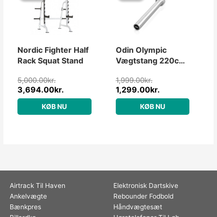
pris
pris
pris
pris
var:
er:
var:
er:
5,000.00kr..
3,694.00kr..
1,999.00kr..
1,299.00kr..
Nordic Fighter Half
Odin Olympic
Rack Squat Stand
Vægtstang 220cm,
20kg, 50mm
5,000.00
kr.
1,999.00
kr.
3,694.00
kr.
1,299.00
kr.
KØB NU
KØB NU
Airtrack Til Haven
Elektronisk Dartskive
Ankelvægte
Rebounder Fodbold
Bænkpres
Håndvægtesæt