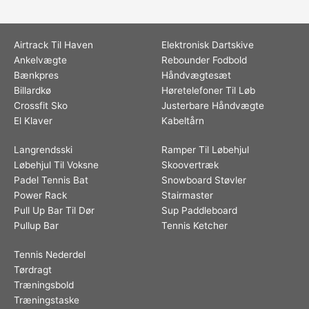
Airtrack Til Haven
Elektronisk Dartskive
Ankelvægte
Rebounder Fodbold
Bænkpres
Håndvægtesæt
Billardkø
Høretelefoner Til Løb
Crossfit Sko
Justerbare Håndvægte
El Klaver
Kabeltårn
Langrendsski
Ramper Til Løbehjul
Løbehjul Til Voksne
Skoovertræk
Padel Tennis Bat
Snowboard Støvler
Power Rack
Stairmaster
Pull Up Bar Til Dør
Sup Paddleboard
Pullup Bar
Tennis Ketcher
Tennis Nederdel
Tørdragt
Træningsbold
Træningstaske