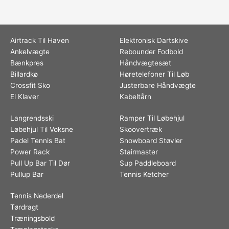
Airtrack Til Haven
Elektronisk Dartskive
Ankelvægte
Rebounder Fodbold
Bænkpres
Håndvægtesæt
Billardkø
Høretelefoner Til Løb
Crossfit Sko
Justerbare Håndvægte
El Klaver
Kabeltårn
Langrendsski
Ramper Til Løbehjul
Løbehjul Til Voksne
Skoovertræk
Padel Tennis Bat
Snowboard Støvler
Power Rack
Stairmaster
Pull Up Bar Til Dør
Sup Paddleboard
Pullup Bar
Tennis Ketcher
Tennis Nederdel
Tørdragt
Træningsbold