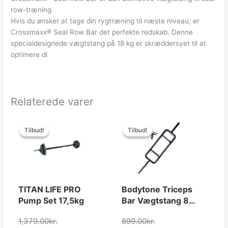
row-træning
Hvis du ønsker at tage din rygtræning til næste niveau, er
Crossmaxx® Seal Row Bar det perfekte redskab. Denne
specialdesignede vægtstang på 18 kg er skræddersyet til at
optimere di
Relaterede varer
Den
Den
Den
Den
oprindelige
aktuelle
oprindelige
aktuelle
Tilbud!
Tilbud!
Tilbud!
Tilbud!
pris
pris
pris
pris
var:
er:
var:
er:
1,379.00kr..
1,249.00kr..
699.00kr..
399.00kr..
TITAN LIFE PRO
Bodytone Triceps
Pump Set 17,5kg
Bar Vægtstang 85
cm, 28mm
1,379.00
kr.
699.00
kr.