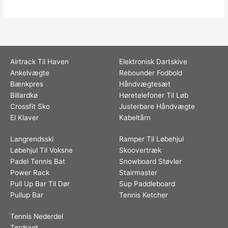
Airtrack Til Haven
Elektronisk Dartskive
Ankelvægte
Rebounder Fodbold
Bænkpres
Håndvægtesæt
Billardkø
Høretelefoner Til Løb
Crossfit Sko
Justerbare Håndvægte
El Klaver
Kabeltårn
Langrendsski
Ramper Til Løbehjul
Løbehjul Til Voksne
Skoovertræk
Padel Tennis Bat
Snowboard Støvler
Power Rack
Stairmaster
Pull Up Bar Til Dør
Sup Paddleboard
Pullup Bar
Tennis Ketcher
Tennis Nederdel
Tørdragt