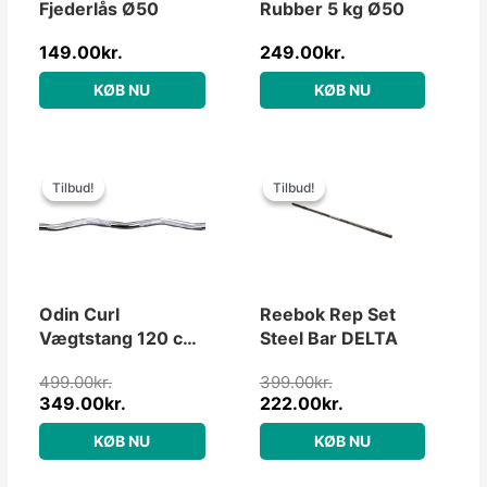
Fjederlås Ø50
Rubber 5 kg Ø50
149.00
kr.
249.00
kr.
KØB NU
KØB NU
Den
Den
Den
Den
oprindelige
aktuelle
oprindelige
aktuelle
Tilbud!
Tilbud!
Tilbud!
Tilbud!
pris
pris
pris
pris
var:
er:
var:
er:
499.00kr..
349.00kr..
399.00kr..
222.00kr..
Odin Curl
Reebok Rep Set
Vægtstang 120 cm,
Steel Bar DELTA
30mm
499.00
kr.
399.00
kr.
349.00
kr.
222.00
kr.
KØB NU
KØB NU