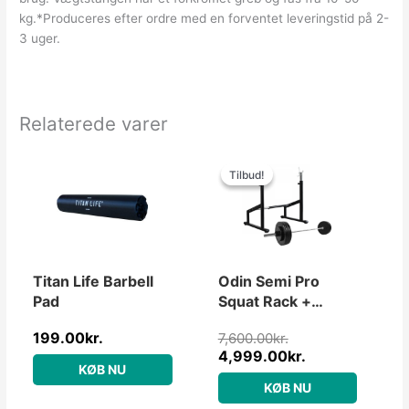
kg.*Produceres efter ordre med en forventet leveringstid på 2-
3 uger.
Relaterede varer
Den
Den
oprindelige
aktuelle
Tilbud!
Tilbud!
pris
pris
var:
er:
7,600.00kr..
4,999.00kr..
Titan Life Barbell
Odin Semi Pro
Pad
Squat Rack +
Vægte &
199.00
kr.
7,600.00
kr.
Vægtstang
4,999.00
kr.
(100kg)
KØB NU
KØB NU