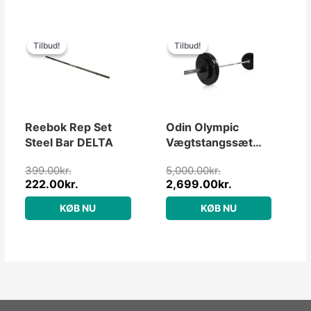
Den
Den
Den
Den
oprindelige
aktuelle
oprindelige
aktuelle
Tilbud!
Tilbud!
Tilbud!
Tilbud!
pris
pris
pris
pris
var:
er:
var:
er:
399.00kr..
222.00kr..
5,000.00kr..
2,699.00kr..
Reebok Rep Set
Odin Olympic
Steel Bar DELTA
Vægtstangssæt
PAKKETILBUD
399.00
kr.
5,000.00
kr.
55kg
222.00
kr.
2,699.00
kr.
KØB NU
KØB NU