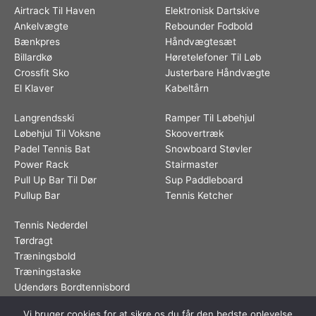
Airtrack Til Haven
Elektronisk Dartskive
Ankelvægte
Rebounder Fodbold
Bænkpres
Håndvægtesæt
Billardkø
Høretelefoner Til Løb
Crossfit Sko
Justerbare Håndvægte
El Klaver
Kabeltårn
Langrendsski
Ramper Til Løbehjul
Løbehjul Til Voksne
Skoovertræk
Padel Tennis Bat
Snowboard Støvler
Power Rack
Stairmaster
Pull Up Bar Til Dør
Sup Paddleboard
Pullup Bar
Tennis Ketcher
Tennis Nederdel
Tørdragt
Træningsbold
Træningstaske
Udendørs Bordtennisbord
Vi bruger cookies for at sikre os du får den bedste oplevelse