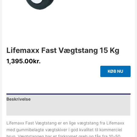
Lifemaxx Fast Vægtstang 15 Kg
1,395.00
kr.
KØB NU
Beskrivelse
Yderligere information
Lifemaxx Fast Vægtstang er en lige vægtstang fra Lifemaxx
med gummibelagte vægtskiver i god kvalitet til kommerciel
brug. Vægtstangen har et forkromet greb og fås fra 10-50