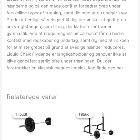
hænderne og på den måde opnå et forbedret greb under
forskellige typer af træning, samtidig med at du undgår støv.
Produktet er lige så velegnet til dig, der ønsker et godt greb
om vægtstangen, som til dig, der klatrer eller træner
gymnastik. Ved at bruge magnesiumcarbonat får du bedre
kontakt med redskaber og underlag, samtidig med at risikoen
for at miste grebet på grund af svedige hænder reduceres.
Liquid Chalk Flydende er langtidsholdbar og behøver ikke at
blive genpåført særlig ofte under træningen. Du, der
foretrækker en klassisk magnesiumblok, kan finde den her.
Relaterede varer
Den
Den
Den
Den
oprindelige
aktuelle
oprindelige
aktuelle
Tilbud!
Tilbud!
Tilbud!
Tilbud!
pris
pris
pris
pris
var:
er:
var:
er:
5,000.00kr..
2,699.00kr..
7,600.00kr..
4,999.00kr..