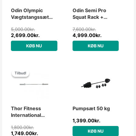
Odin Olympic
Odin Semi Pro
Vægtstangssæt
Squat Rack +
PAKKETILBUD
Vægte &
5,000.00
kr.
7,600.00
kr.
55kg
Vægtstang
2,699.00
kr.
4,999.00
kr.
(100kg)
KØB NU
KØB NU
Den
Den
oprindelige
aktuelle
Tilbud!
Tilbud!
pris
pris
var:
er:
1,800.00kr..
1,749.00kr..
Thor Fitness
Pumpsæt 50 kg
International
1,399.00
kr.
Vægtstang 13kg /
1,800.00
kr.
150cm
KØB NU
1,749.00
kr.