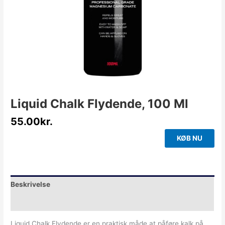
Liquid Chalk Flydende, 100 Ml
55.00
kr.
KØB NU
Beskrivelse
Yderligere information
Liquid Chalk Flydende er en praktisk måde at påføre kalk på