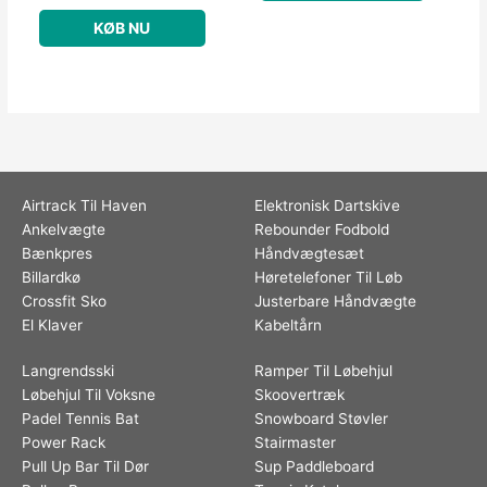
KØB NU
Airtrack Til Haven
Elektronisk Dartskive
Ankelvægte
Rebounder Fodbold
Bænkpres
Håndvægtesæt
Billardkø
Høretelefoner Til Løb
Crossfit Sko
Justerbare Håndvægte
El Klaver
Kabeltårn
Langrendsski
Ramper Til Løbehjul
Løbehjul Til Voksne
Skoovertræk
Padel Tennis Bat
Snowboard Støvler
Power Rack
Stairmaster
Pull Up Bar Til Dør
Sup Paddleboard