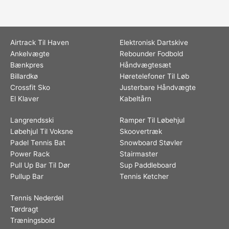
Airtrack Til Haven
Elektronisk Dartskive
Ankelvægte
Rebounder Fodbold
Bænkpres
Håndvægtesæt
Billardkø
Høretelefoner Til Løb
Crossfit Sko
Justerbare Håndvægte
El Klaver
Kabeltårn
Langrendsski
Ramper Til Løbehjul
Løbehjul Til Voksne
Skoovertræk
Padel Tennis Bat
Snowboard Støvler
Power Rack
Stairmaster
Pull Up Bar Til Dør
Sup Paddleboard
Pullup Bar
Tennis Ketcher
Tennis Nederdel
Tørdragt
Træningsbold