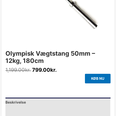
Olympisk Vægtstang 50mm –
12kg, 180cm
1,199.00
kr.
799.00
kr.
KØB NU
Beskrivelse
Yderligere information