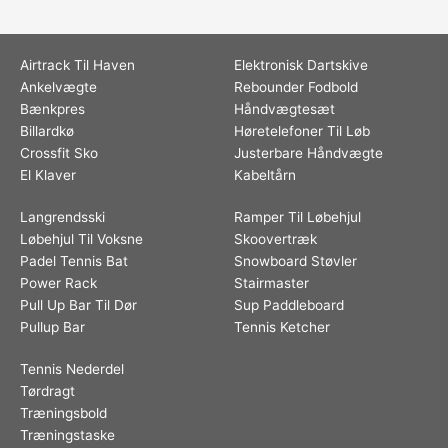
Airtrack Til Haven
Elektronisk Dartskive
Ankelvægte
Rebounder Fodbold
Bænkpres
Håndvægtesæt
Billardkø
Høretelefoner Til Løb
Crossfit Sko
Justerbare Håndvægte
El Klaver
Kabeltårn
Langrendsski
Ramper Til Løbehjul
Løbehjul Til Voksne
Skoovertræk
Padel Tennis Bat
Snowboard Støvler
Power Rack
Stairmaster
Pull Up Bar Til Dør
Sup Paddleboard
Pullup Bar
Tennis Ketcher
Tennis Nederdel
Tørdragt
Træningsbold
Træningstaske