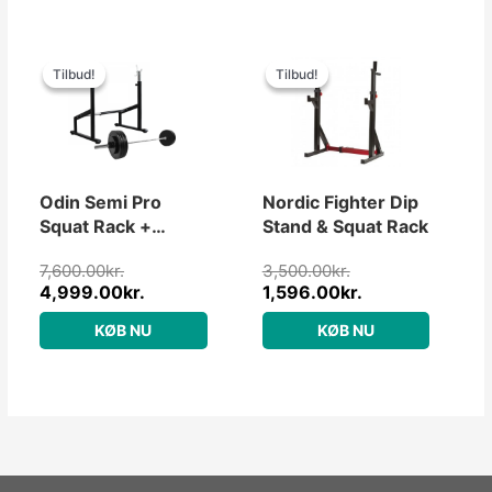
Den
Den
Den
Den
oprindelige
aktuelle
oprindelige
aktuelle
Tilbud!
Tilbud!
Tilbud!
Tilbud!
pris
pris
pris
pris
var:
er:
var:
er:
7,600.00kr..
4,999.00kr..
3,500.00kr..
1,596.00kr..
Odin Semi Pro
Nordic Fighter Dip
Squat Rack +
Stand & Squat Rack
Vægte &
7,600.00
kr.
3,500.00
kr.
Vægtstang
4,999.00
kr.
1,596.00
kr.
(100kg)
KØB NU
KØB NU