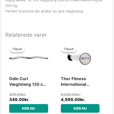
300 kg.
Perfekt til private der ønsker en god vægtstang.
Relaterede varer
Den
Den
Den
Den
oprindelige
aktuelle
oprindelige
aktuelle
Tilbud!
Tilbud!
Tilbud!
Tilbud!
pris
pris
pris
pris
var:
er:
var:
er:
499.00kr..
349.00kr..
6,000.00kr..
4,999.00kr..
Odin Curl
Thor Fitness
Vægtstang 120 cm,
International
30mm
Competition
499.00
kr.
6,000.00
kr.
Vægtstang 20kg /
349.00
kr.
4,999.00
kr.
220cm (750kg)
KØB NU
KØB NU