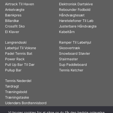
Airtrack Til Haven
Elektronisk Dartskive
Ankelvægte
Rebounder Fodbold
Bænkpres
Håndvægtesæt
Billardkø
Høretelefoner Til Løb
Crossfit Sko
Justerbare Håndvægte
El Klaver
Kabeltårn
Langrendsski
Ramper Til Løbehjul
Løbehjul Til Voksne
Skoovertræk
Padel Tennis Bat
Snowboard Støvler
Power Rack
Stairmaster
Pull Up Bar Til Dør
Sup Paddleboard
Pullup Bar
Tennis Ketcher
Tennis Nederdel
Tørdragt
Træningsbold
Træningstaske
Udendørs Bordtennisbord
Vi bruger cookies for at sikre os du får den bedste oplevelse