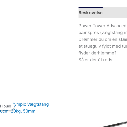
Beskrivelse
Yderliger
Power Tower Advanced: 
bænkpres (vægtstang me
Drømmer du om en stærk
et stuegulv fyldt med tu
flyder derhjemme?
Så er der ét reds
Den
Den
oprindelige
aktuelle
Tilbud!
Tilbud!
pris
pris
var:
er:
1,999.00kr..
1,299.00kr..