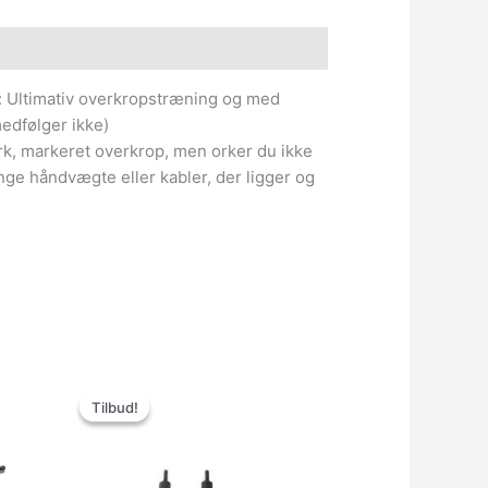
e information
Ultimativ overkropstræning og med
dfølger ikke)
, markeret overkrop, men orker du ikke
nge håndvægte eller kabler, der ligger og
Den
Den
oprindelige
aktuelle
Tilbud!
Tilbud!
pris
pris
var:
er:
3,999.00kr..
1,499.00kr..