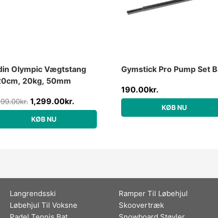
in Olympic Vægtstang
Gymstick Pro Pump Set B
20cm, 20kg, 50mm
190.00
kr.
1,299.00
kr.
999.00
kr.
KØB NU
KØB NU
Langrendsski
Ramper Til Løbehjul
Løbehjul Til Voksne
Skoovertræk
Padel Tennis Bat
Snowboard Støvler