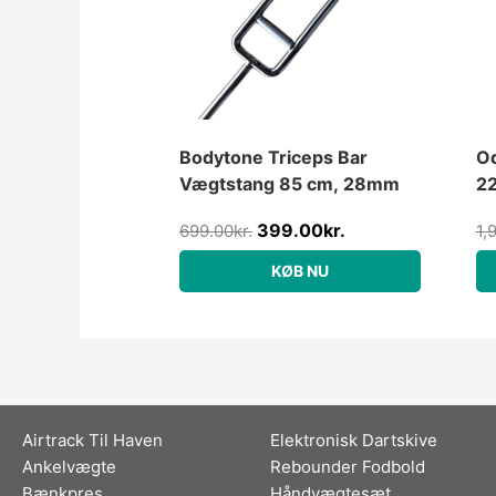
Bodytone Triceps Bar
Od
Vægtstang 85 cm, 28mm
2
399.00
kr.
699.00
kr.
1,
KØB NU
Airtrack Til Haven
Elektronisk Dartskive
Ankelvægte
Rebounder Fodbold
Bænkpres
Håndvægtesæt