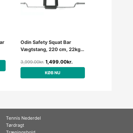
ar
Odin Safety Squat Bar
Vægtstang, 220 cm, 22kg,
50mm
1,499.00
kr.
3,999.00
kr.
KØB NU
Tennis Nederdel
Tørdragt
Træningsbold