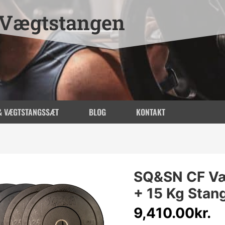
Vægtstangen
& VÆGTSTANGSSÆT
BLOG
KONTAKT
SQ&SN CF Væ
+ 15 Kg Stan
9,410.00
kr.