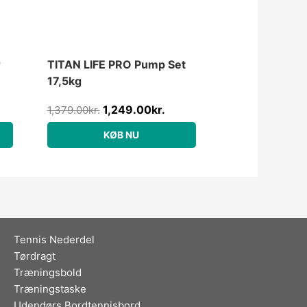
r
TITAN LIFE PRO Pump Set
17,5kg
1,249.00
kr.
1,379.00
kr.
KØB NU
Tennis Nederdel
Tørdragt
Træningsbold
Træningstaske
Udendørs Bordtennisbord