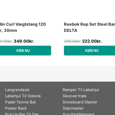
in Curl Vægtstang 120
Reebok Rep Set Steel Ba
m, 30mm
DELTA
349.00
kr.
222.00
kr.
9.00
kr.
399.00
kr.
KØB NU
KØB NU
Langrendsski
Ramper Til Løbehjul
Løbehjul Til Voksne
Skoovertræk
Padel Tennis Bat
Snowboard Støvler
Power Rack
Stairmaster
Pull Up Bar Til Dør
Sup Paddleboard