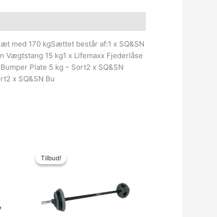
e information
t med 170 kgSættet består af:1 x SQ&SN
n Vægtstang 15 kg1 x Lifemaxx Fjederlåse
Bumper Plate 5 kg – Sort2 x SQ&SN
ort2 x SQ&SN Bu
Den
Den
le
oprindelige
aktuelle
Tilbud!
Tilbud!
pris
pris
var:
er:
kr..
1,379.00kr..
1,249.00kr..