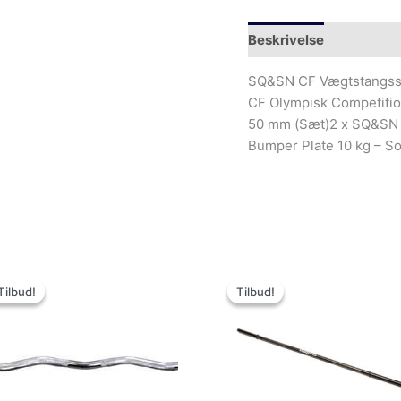
Beskrivelse
Yderliger
SQ&SN CF Vægtstangssæ
CF Olympisk Competitio
50 mm (Sæt)2 x SQ&SN 
Bumper Plate 10 kg – S
Den
Den
Den
Den
oprindelige
aktuelle
oprindelige
aktuel
Tilbud!
Tilbud!
Tilbud!
Tilbud!
pris
pris
pris
pris
var:
er:
var:
er:
499.00kr..
349.00kr..
399.00kr..
222.00