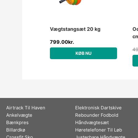
Vægtstangsæt 20 kg
Od
c
799.00
kr.
49
KØB NU
Airtrack Til Haven
Elektronisk Dartskive
Ankelvægte
Rebounder Fodbold
Bænkpres
Håndvægtesæt
Billardkø
Høretelefoner Til Løb
Crossfit Sko
Justerbare Håndvægte