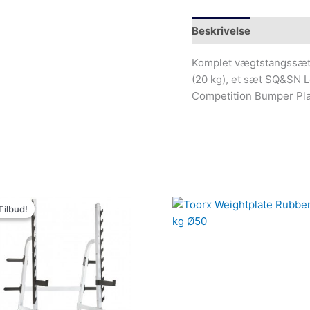
Beskrivelse
Yderliger
Komplet vægtstangssæt
(20 kg), et sæt SQ&SN 
Competition Bumper Pla
Den
Den
oprindelige
aktuelle
Tilbud!
Tilbud!
pris
pris
var:
er:
5,000.00kr..
3,694.00kr..