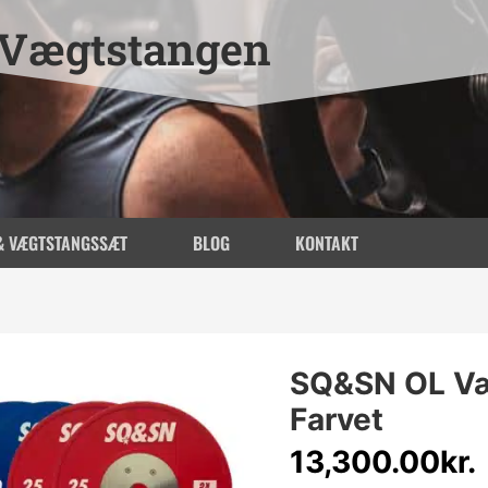
Vægtstangen
& VÆGTSTANGSSÆT
BLOG
KONTAKT
SQ&SN OL Væ
Farvet
13,300.00
kr.