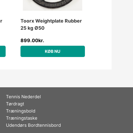
r
Toorx Weightplate Rubber
25 kg Ø50
899.00
kr.
KØB NU
Tennis Nederdel
Tørdragt
Træningsbold
Træningstaske
Udendørs Bordtennisbord