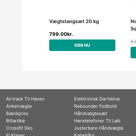
Vægtstangsæt 20 kg
No
Sq
799.00
kr.
5,
KØB NU
Airtrack Til Haven
Elektronisk Dartskive
Ankelvægte
Rebounder Fodbold
Bænkpres
Håndvægtesæt
Billardkø
Høretelefoner Til Løb
Crossfit Sko
Justerbare Håndvægte
El Klaver
Kabeltårn