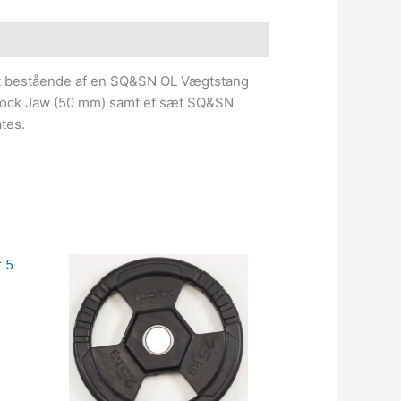
e information
 bestående af en SQ&SN OL Vægtstang
Lock Jaw (50 mm) samt et sæt SQ&SN
tes.