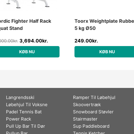
rdic Fighter Half Rack
Toorx Weightplate Rubbe
uat Stand
5 kg Ø50
3,694.00
kr.
249.00
kr.
000.00
kr.
KØB NU
KØB NU
Langrendsski
Ramper Til Løbehjul
Løbehjul Til Voksne
Skoovertræk
Padel Tennis Bat
Snowboard Støvler
Power Rack
Stairmaster
Pull Up Bar Til Dør
Sup Paddleboard
Pullup Bar
Tennis Ketcher