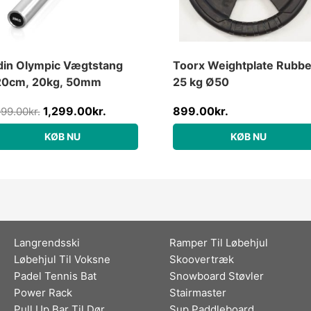
in Olympic Vægtstang
Toorx Weightplate Rubbe
20cm, 20kg, 50mm
25 kg Ø50
1,299.00
kr.
899.00
kr.
999.00
kr.
KØB NU
KØB NU
Langrendsski
Ramper Til Løbehjul
Løbehjul Til Voksne
Skoovertræk
Padel Tennis Bat
Snowboard Støvler
Power Rack
Stairmaster
Pull Up Bar Til Dør
Sup Paddleboard