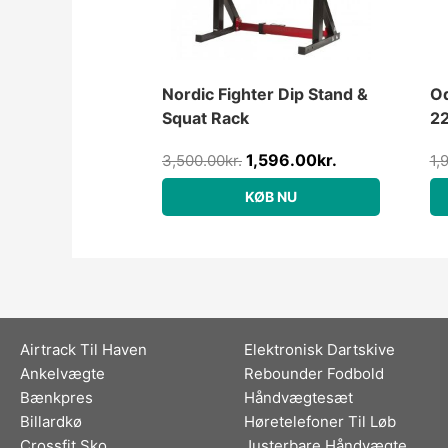
Nordic Fighter Dip Stand &
Od
Squat Rack
2
1,596.00
kr.
3,500.00
kr.
1,
KØB NU
Airtrack Til Haven
Elektronisk Dartskive
Ankelvægte
Rebounder Fodbold
Bænkpres
Håndvægtesæt
Billardkø
Høretelefoner Til Løb
Crossfit Sko
Justerbare Håndvægte