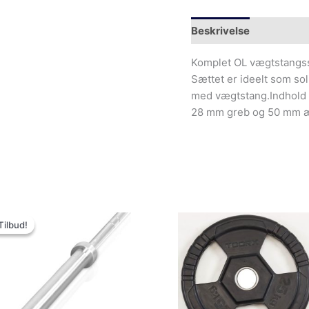
Beskrivelse
Yderliger
Komplet OL vægtstangssæt
Sættet er ideelt som sol
med vægtstang.Indhold 
28 mm greb og 50 mm æ
Den
Den
oprindelige
aktuelle
Tilbud!
Tilbud!
pris
pris
var:
er:
1,999.00kr..
1,299.00kr..