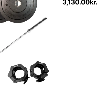
3,130.00
kr.