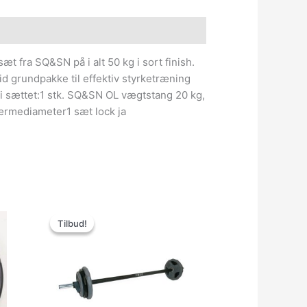
e information
 fra SQ&SN på i alt 50 kg i sort finish.
id grundpakke til effektiv styrketræning
i sættet:1 stk. SQ&SN OL vægtstang 20 kg,
rmediameter1 sæt lock ja
Den
Den
oprindelige
aktuelle
Tilbud!
Tilbud!
pris
pris
var:
er:
1,379.00kr..
1,249.00kr..