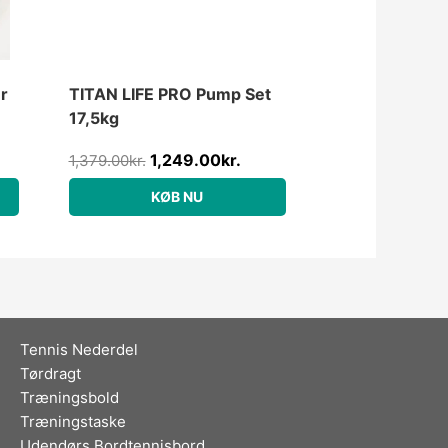
r
TITAN LIFE PRO Pump Set
17,5kg
1,249.00
kr.
1,379.00
kr.
KØB NU
Tennis Nederdel
Tørdragt
Træningsbold
Træningstaske
Udendørs Bordtennisbord