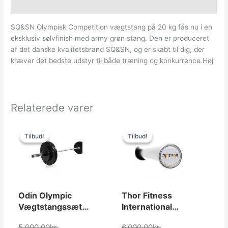
Yderligere information
SQ&SN Olympisk Competition vægtstang på 20 kg fås nu i en
eksklusiv sølvfinish med army grøn stang. Den er produceret
af det danske kvalitetsbrand SQ&SN, og er skabt til dig, der
kræver det bedste udstyr til både træning og konkurrence.Høj
Relaterede varer
Den
Den
Den
Den
oprindelige
aktuelle
oprindelige
aktuelle
Tilbud!
Tilbud!
Tilbud!
Tilbud!
pris
pris
pris
pris
var:
er:
var:
er:
5,000.00kr..
2,699.00kr..
6,000.00kr..
4,999.00kr..
Odin Olympic
Thor Fitness
Vægtstangssæt
International
PAKKETILBUD
Competition
5,000.00
kr.
6,000.00
kr.