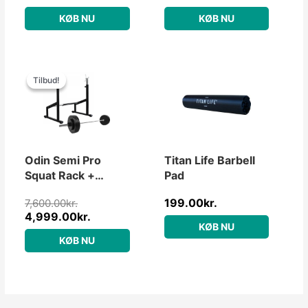
KØB NU
KØB NU
Den
Den
oprindelige
aktuelle
Tilbud!
Tilbud!
pris
pris
var:
er:
7,600.00kr..
4,999.00kr..
Odin Semi Pro
Titan Life Barbell
Squat Rack +
Pad
Vægte &
199.00
kr.
7,600.00
kr.
Vægtstang
4,999.00
kr.
(100kg)
KØB NU
KØB NU