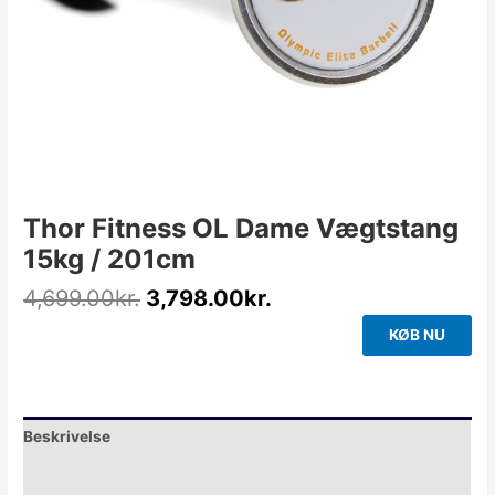
Thor Fitness OL Dame Vægtstang
15kg / 201cm
4,699.00
kr.
3,798.00
kr.
KØB NU
Beskrivelse
Yderligere information