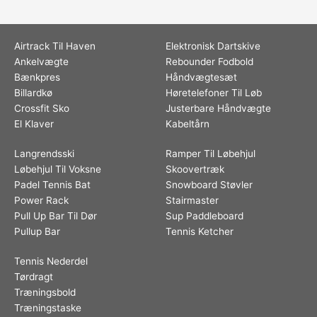
Airtrack Til Haven
Elektronisk Dartskive
Ankelvægte
Rebounder Fodbold
Bænkpres
Håndvægtesæt
Billardkø
Høretelefoner Til Løb
Crossfit Sko
Justerbare Håndvægte
El Klaver
Kabeltårn
Langrendsski
Ramper Til Løbehjul
Løbehjul Til Voksne
Skoovertræk
Padel Tennis Bat
Snowboard Støvler
Power Rack
Stairmaster
Pull Up Bar Til Dør
Sup Paddleboard
Pullup Bar
Tennis Ketcher
Tennis Nederdel
Tørdragt
Træningsbold
Træningstaske