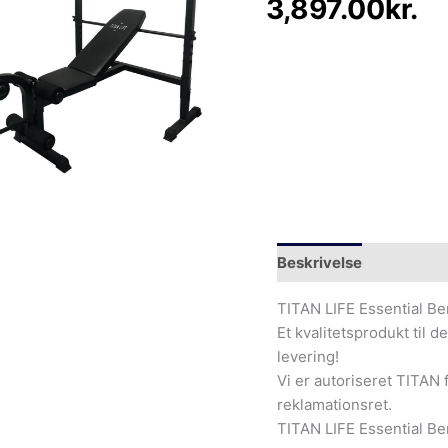
3,897.00
kr.
Beskrivelse
Yderliger
TITAN LIFE Essential B
Et kvalitetsprodukt til d
levering!
Vi er autoriseret TITAN 
reklamationsret.
TITAN LIFE Essential Be