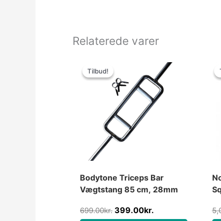
Relaterede varer
Den
Den
oprindelige
aktuelle
Tilbud!
Tilbud!
pris
pris
var:
er:
699.00kr..
399.00kr..
Bodytone Triceps Bar
No
Vægtstang 85 cm, 28mm
Sq
399.00
kr.
699.00
kr.
5,