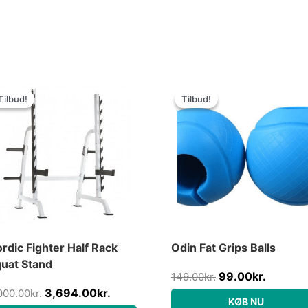
Den
Den
Den
Den
oprindelige
aktuelle
oprindelige
aktuelle
Tilbud!
Tilbud!
Tilbud!
Tilbud!
pris
pris
pris
pris
var:
er:
var:
er:
5,000.00kr..
3,694.00kr..
149.00kr..
99.00kr
rdic Fighter Half Rack
Odin Fat Grips Balls
uat Stand
99.00
kr.
149.00
kr.
3,694.00
kr.
000.00
kr.
KØB NU