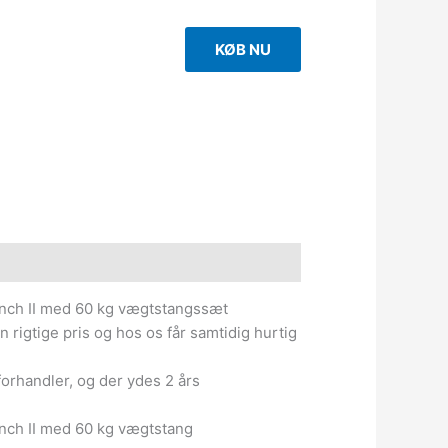
KØB NU
e information
ench II med 60 kg vægtstangssæt
en rigtige pris og hos os får samtidig hurtig
forhandler, og der ydes 2 års
nch II med 60 kg vægtstang