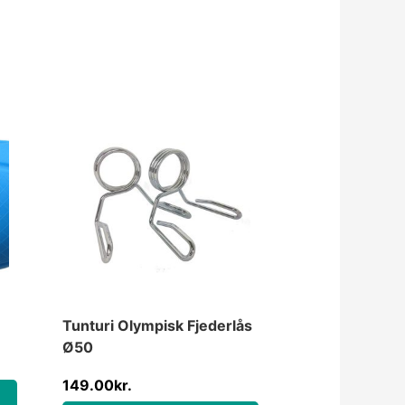
..
Tunturi Olympisk Fjederlås
Ø50
149.00
kr.