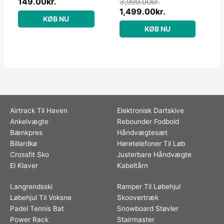
149.00
kr.
3,999.00
kr.
50mm
1,499.00
kr.
KØB NU
KØB NU
Airtrack Til Haven
Elektronisk Dartskive
Ankelvægte
Rebounder Fodbold
Bænkpres
Håndvægtesæt
Billardkø
Høretelefoner Til Løb
Crossfit Sko
Justerbare Håndvægte
El Klaver
Kabeltårn
Langrendsski
Ramper Til Løbehjul
Løbehjul Til Voksne
Skoovertræk
Padel Tennis Bat
Snowboard Støvler
Power Rack
Stairmaster