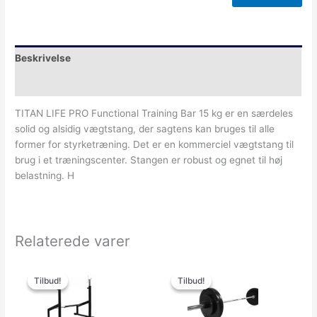
Beskrivelse
Yderligere information
TITAN LIFE PRO Functional Training Bar 15 kg er en særdeles
solid og alsidig vægtstang, der sagtens kan bruges til alle
former for styrketræning. Det er en kommerciel vægtstang til
brug i et træningscenter. Stangen er robust og egnet til høj
belastning. H
Relaterede varer
Den
Den
Den
Den
oprindelige
aktuelle
oprindelige
aktuelle
Tilbud!
Tilbud!
Tilbud!
Tilbud!
pris
pris
pris
pris
var:
er:
var:
er: