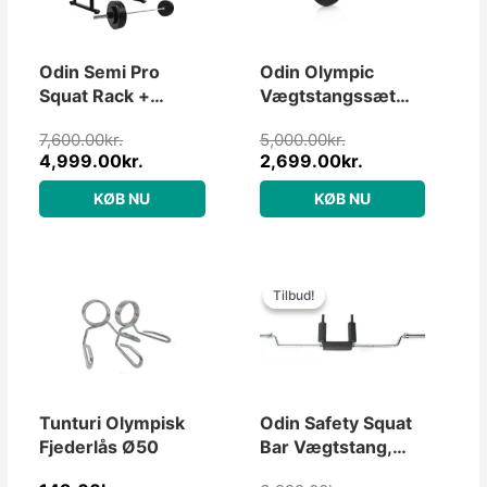
7,600.00kr..
4,999.00kr..
5,000.00kr..
2,699.00kr..
Odin Semi Pro
Odin Olympic
Squat Rack +
Vægtstangssæt
Vægte &
PAKKETILBUD
7,600.00
kr.
5,000.00
kr.
Vægtstang
55kg
4,999.00
kr.
2,699.00
kr.
(100kg)
KØB NU
KØB NU
Den
Den
oprindelige
aktuelle
Tilbud!
Tilbud!
pris
pris
var:
er:
3,999.00kr..
1,499.00kr..
Tunturi Olympisk
Odin Safety Squat
Fjederlås Ø50
Bar Vægtstang,
220 cm, 22kg,