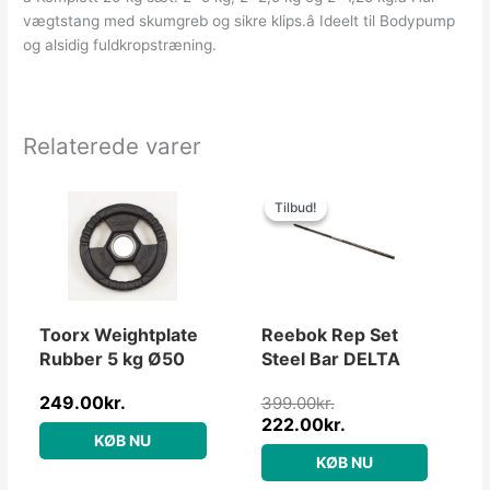
vægtstang med skumgreb og sikre klips.â Ideelt til Bodypump
og alsidig fuldkropstræning.
Relaterede varer
Den
Den
oprindelige
aktuelle
Tilbud!
Tilbud!
pris
pris
var:
er:
399.00kr..
222.00kr..
Toorx Weightplate
Reebok Rep Set
Rubber 5 kg Ø50
Steel Bar DELTA
249.00
kr.
399.00
kr.
222.00
kr.
KØB NU
KØB NU