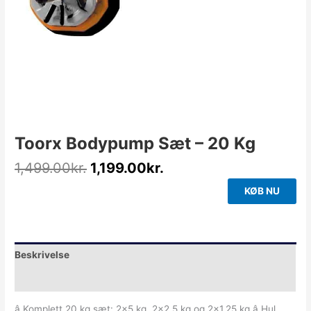
Toorx Bodypump Sæt – 20 Kg
1,499.00
kr.
1,199.00
kr.
KØB NU
Beskrivelse
Yderligere information
â Komplett 20 kg sæt: 2×5 kg, 2×2,5 kg og 2×1,25 kg.â Hul