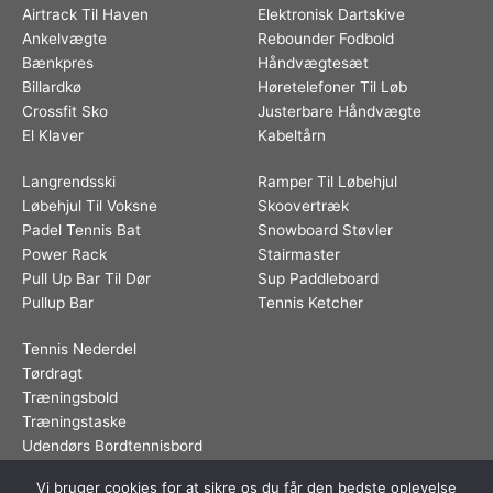
Airtrack Til Haven
Elektronisk Dartskive
Ankelvægte
Rebounder Fodbold
Bænkpres
Håndvægtesæt
Billardkø
Høretelefoner Til Løb
Crossfit Sko
Justerbare Håndvægte
El Klaver
Kabeltårn
Langrendsski
Ramper Til Løbehjul
Løbehjul Til Voksne
Skoovertræk
Padel Tennis Bat
Snowboard Støvler
Power Rack
Stairmaster
Pull Up Bar Til Dør
Sup Paddleboard
Pullup Bar
Tennis Ketcher
Tennis Nederdel
Tørdragt
Træningsbold
Træningstaske
Udendørs Bordtennisbord
Vi bruger cookies for at sikre os du får den bedste oplevelse