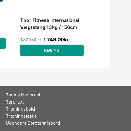
Thor Fitness International
Vægtstang 13kg / 150cm
1,749.00
kr.
1,800.00
kr.
KØB NU
Tennis Nederdel
Tørdragt
Træningsbold
Træningstaske
Udendørs Bordtennisbord