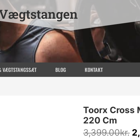
Vægtstangen
& VÆGTSTANGSSÆT
BLOG
KONTAKT
D
Toorx Cross 
o
220 Cm
pr
va
3,399.00
kr.
2
3