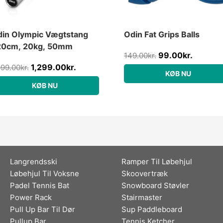
in Olympic Vægtstang
Odin Fat Grips Balls
20cm, 20kg, 50mm
99.00
kr.
149.00
kr.
1,299.00
kr.
999.00
kr.
KØB NU
KØB NU
Langrendsski
Ramper Til Løbehjul
Løbehjul Til Voksne
Skoovertræk
Padel Tennis Bat
Snowboard Støvler
Power Rack
Stairmaster
Pull Up Bar Til Dør
Sup Paddleboard
Pullup Bar
Tennis Ketcher