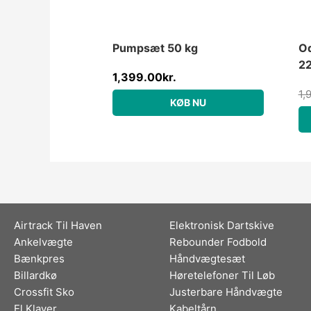
Pumpsæt 50 kg
Od
2
1,399.00
kr.
1,
KØB NU
Airtrack Til Haven
Elektronisk Dartskive
Ankelvægte
Rebounder Fodbold
Bænkpres
Håndvægtesæt
Billardkø
Høretelefoner Til Løb
Crossfit Sko
Justerbare Håndvægte
El Klaver
Kabeltårn