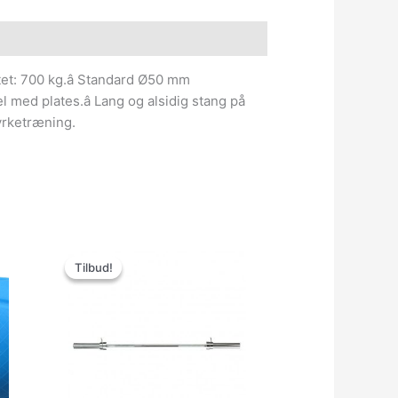
e information
itet: 700 kg.â Standard Ø50 mm
 med plates.â Lang og alsidig stang på
tyrketræning.
Den
Den
oprindelige
aktuelle
Tilbud!
Tilbud!
pris
pris
var:
er:
..
1,800.00kr..
1,749.00kr..