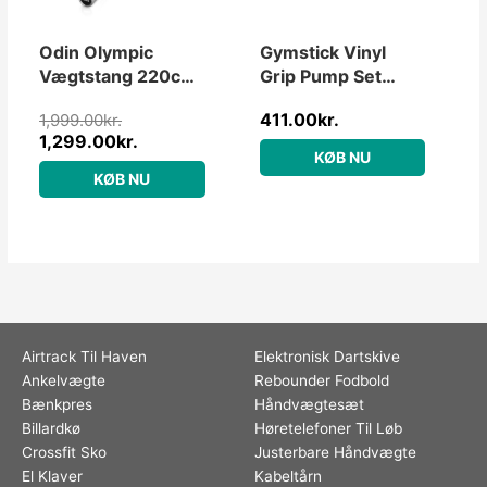
Odin Olympic
Gymstick Vinyl
Vægtstang 220cm,
Grip Pump Set
20kg, 50mm
20kg
411.00
kr.
1,999.00
kr.
1,299.00
kr.
KØB NU
KØB NU
Airtrack Til Haven
Elektronisk Dartskive
Ankelvægte
Rebounder Fodbold
Bænkpres
Håndvægtesæt
Billardkø
Høretelefoner Til Løb
Crossfit Sko
Justerbare Håndvægte
El Klaver
Kabeltårn