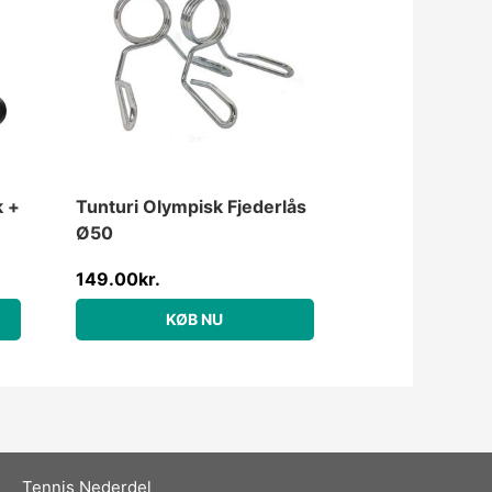
999.00kr..
k +
Tunturi Olympisk Fjederlås
Ø50
149.00
kr.
KØB NU
Tennis Nederdel