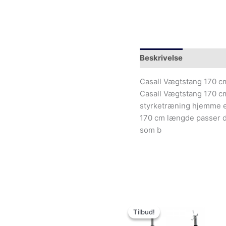
Beskrivelse
Yderliger
Casall Vægtstang 170 c
Casall Vægtstang 170 cm, 
styrketræning hjemme 
170 cm længde passer de
som b
Den
De
oprindelige
ak
Tilbud!
Tilbud!
pris
pri