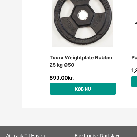
Toorx Weightplate Rubber
P
25 kg Ø50
1,
899.00
kr.
KØB NU
Airtrack Til Haven
Elektronisk Dartskive