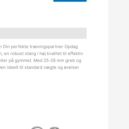
e information
m Din perfekte træningspartner Opdag
en robust stang i høj kvalitet til effektiv
eller på gymmet. Med 25-28 mm greb og
n ideelt til standard vægte og øvelser
n
tuelle
s