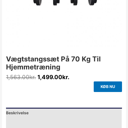
Vægtstangssæt På 70 Kg Til
Hjemmetræning
1,563.00
kr.
1,499.00
kr.
KØB NU
Beskrivelse
Yderligere information