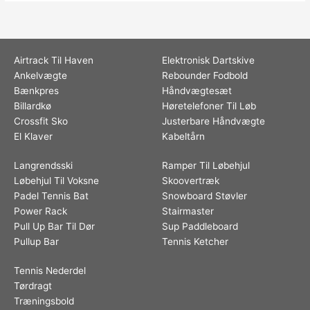
Airtrack Til Haven
Elektronisk Dartskive
Ankelvægte
Rebounder Fodbold
Bænkpres
Håndvægtesæt
Billardkø
Høretelefoner Til Løb
Crossfit Sko
Justerbare Håndvægte
El Klaver
Kabeltårn
Langrendsski
Ramper Til Løbehjul
Løbehjul Til Voksne
Skoovertræk
Padel Tennis Bat
Snowboard Støvler
Power Rack
Stairmaster
Pull Up Bar Til Dør
Sup Paddleboard
Pullup Bar
Tennis Ketcher
Tennis Nederdel
Tørdragt
Træningsbold