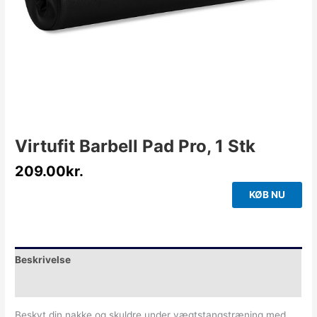
Virtufit Barbell Pad Pro, 1 Stk
209.00
kr.
KØB NU
Beskrivelse
Yderligere information
Beskyt din nakke og skuldre under vægtstangstræning med