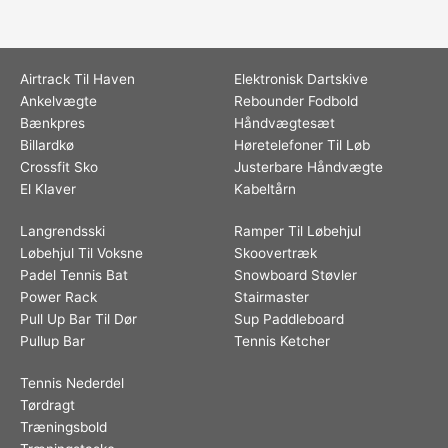
Airtrack Til Haven
Elektronisk Dartskive
Ankelvægte
Rebounder Fodbold
Bænkpres
Håndvægtesæt
Billardkø
Høretelefoner Til Løb
Crossfit Sko
Justerbare Håndvægte
El Klaver
Kabeltårn
Langrendsski
Ramper Til Løbehjul
Løbehjul Til Voksne
Skoovertræk
Padel Tennis Bat
Snowboard Støvler
Power Rack
Stairmaster
Pull Up Bar Til Dør
Sup Paddleboard
Pullup Bar
Tennis Ketcher
Tennis Nederdel
Tørdragt
Træningsbold