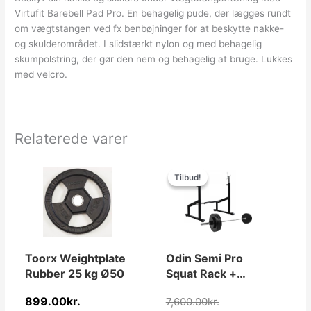
Virtufit Barebell Pad Pro. En behagelig pude, der lægges rundt
om vægtstangen ved fx benbøjninger for at beskytte nakke-
og skulderområdet. I slidstærkt nylon og med behagelig
skumpolstring, der gør den nem og behagelig at bruge. Lukkes
med velcro.
Relaterede varer
Den
Den
oprindelige
aktuelle
Tilbud!
Tilbud!
pris
pris
var:
er:
7,600.00kr..
4,999.00kr..
Toorx Weightplate
Odin Semi Pro
Rubber 25 kg Ø50
Squat Rack +
Vægte &
899.00
kr.
7,600.00
kr.
Vægtstang